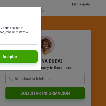
Llama
gratis
s y anuncios que te
más, echa un vistazo a
Aceptar
¿ALGUNA DUDA?
Deja tu teléfono y te llamamos
Introduce tu teléfono
SOLICITAR INFORMACIÓN
En YOIGO vamos a tratar tus datos para informarte sobre