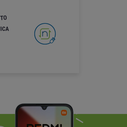
ITO
FICA