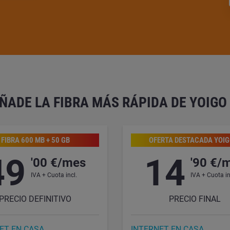
AÑADE LA FIBRA MÁS RÁPIDA DE YOIGO
FIBRA 600 MB + 50 GB
OFERTA DESTACADA YOIGO
49
14
'00 €/mes
'90 €/
IVA + Cuota incl.
IVA + Cuota in
PRECIO DEFINITIVO
PRECIO FINAL
ET EN CASA
INTERNET EN CASA