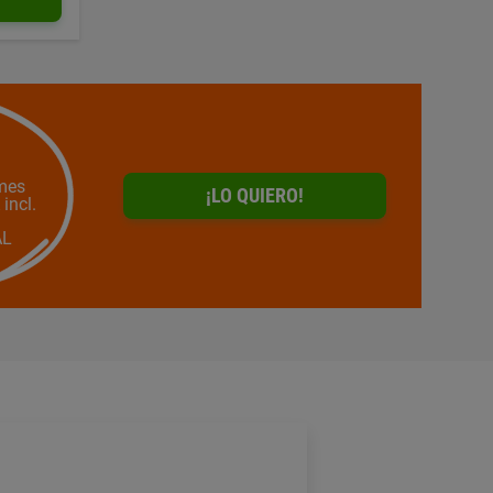
mes
¡LO QUIERO!
 incl.
AL