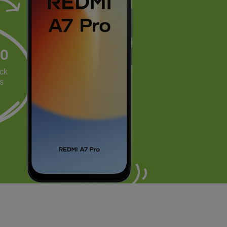
RO
ck
as