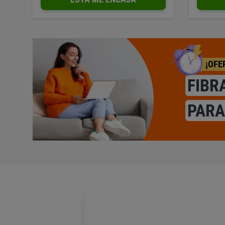
¡OFE
FIBR
PARA