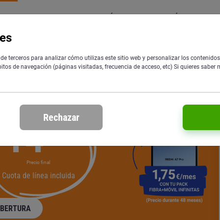
VIL
SOLO FIBRA
OFERTÓN YOIGO
ENERGÍA
ies
e terceros para analizar cómo utilizas este sitio web y personalizar los contenido
tos de navegación (páginas visitadas, frecuencia de acceso, etc) Si quieres saber 
Rechazar
14
‘00
€/mes
IVA incluido.
Precio final
Cuota de línea
incluida
OBERTURA