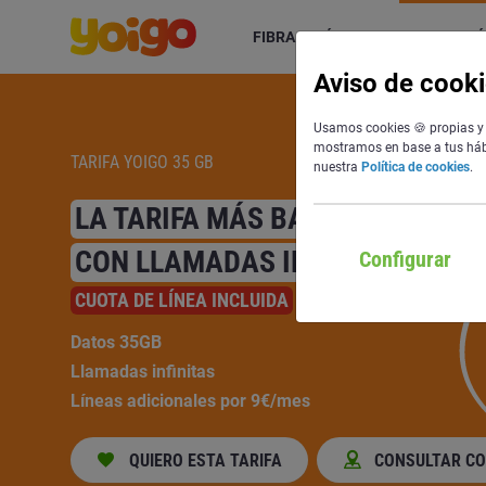
FIBRA + MÓVIL
TARIFAS MÓ
Aviso de cook
Usamos cookies 🍪 propias y d
mostramos en base a tus hábi
TARIFA YOIGO 35 GB
nuestra
Política de cookies
.
LA TARIFA MÁS BARATA
CON LLAMADAS INFINITAS
Configurar
CUOTA DE LÍNEA INCLUIDA
Datos 35GB
Llamadas infinitas
Líneas adicionales por 9€/mes
QUIERO ESTA TARIFA
CONSULTAR C