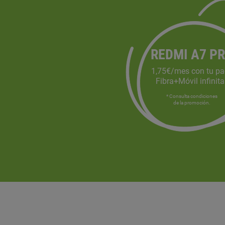
REDMI A7 P
1,75€/mes con tu pa
Fibra+Móvil infinit
* Consulta condiciones
de la promoción.