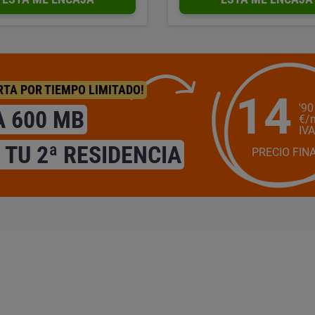
RTA POR TIEMPO LIMITADO!
14
'90
A 600 MB
€/
IVA
 TU 2ª RESIDENCIA
PRECIO FIN